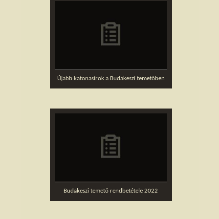
Újabb katonasírok a Budakeszi temetőben
Budakeszi temető rendbetétele 2022