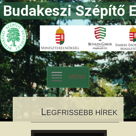
Budakeszi Szépítő 
MENU
Skip to content
L
EGFRISSEBB HÍREK