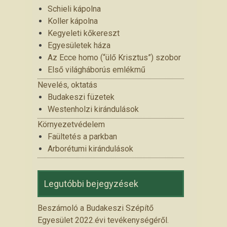
Schieli kápolna
Koller kápolna
Kegyeleti kőkereszt
Egyesületek háza
Az Ecce homo (“ülő Krisztus”) szobor
Első világháborús emlékmű
Nevelés, oktatás
Budakeszi füzetek
Westenholzi kirándulások
Környezetvédelem
Faültetés a parkban
Arborétumi kirándulások
Legutóbbi bejegyzések
Beszámoló a Budakeszi Szépítő
Egyesület 2022.évi tevékenységéről.