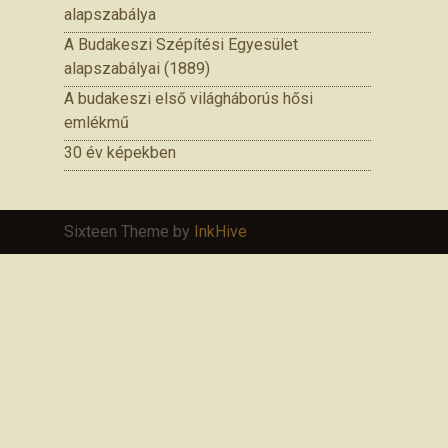
alapszabálya
A Budakeszi Szépítési Egyesület
alapszabályai (1889)
A budakeszi első világháborús hősi
emlékmű
30 év képekben
Sixteen Theme by
InkHive