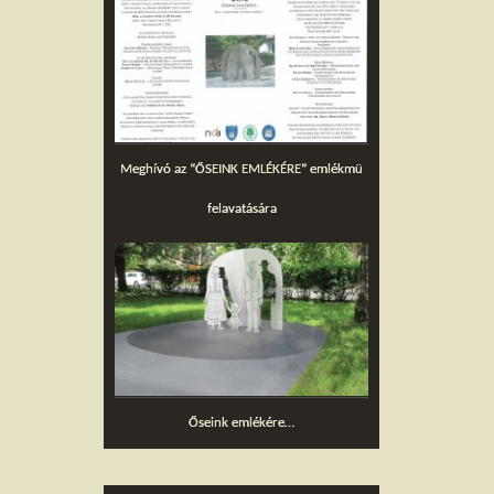
Meghívó az “ŐSEINK EMLÉKÉRE” emlékmü
felavatására
Őseink emlékére…