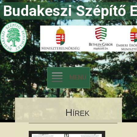
Budakeszi Szépítő 
MENU
Skip to content
H
ÍREK