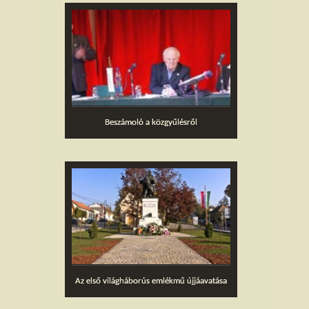
Beszámoló a közgyűlésről
Az első világháborús emlékmű újjáavatása